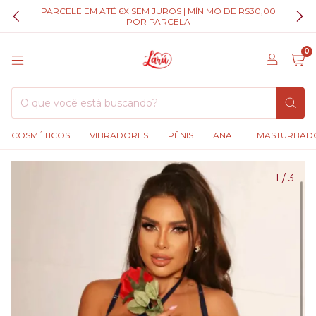
PARCELE EM ATÉ 6X SEM JUROS | MÍNIMO DE R$30,00
POR PARCELA
0
COSMÉTICOS
VIBRADORES
PÊNIS
ANAL
MASTURBAD
1
/
3