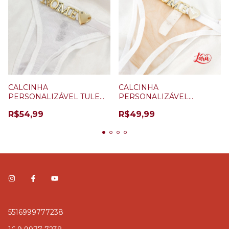
CALCINHA
CALCINHA
PERSONALIZÁVEL TULE
PERSONALIZÁVEL
PLUS SIZE BRANCA + 5
BRANCO ILUSION + 5
R$54,99
R$49,99
LETRAS
LETRAS
5516999777238