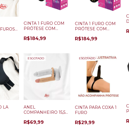
C
D
CINTA 1 FURO COM
CINTA 1 FURO COM
M
PRÓTESE COM
PRÓTESE COM
 FUROS
V
VIBRO 18X4 BEGE
VIBRO 16,5X 4,6 CM
R$184,99
R$184,99
(GROSSA)
O)
ESGOTADO
ESGOTADO
C
O LA
ANEL
CINTA PARA COXA 1
COMPANHEIRO 15,5X
FURO
1
2,6 CM CYBER SKIN
D
R$69,99
R$29,99