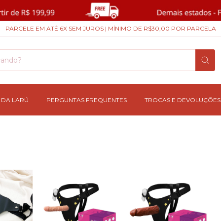
PARCELE EM ATÉ 6X SEM JUROS | MÍNIMO DE R$30,00 POR PARCELA
 DA LARÚ
PERGUNTAS FREQUENTES
TROCAS E DEVOLUÇÕES