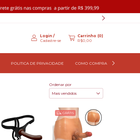
Login
/
Carrinho
(
0
)
Cadastre-se
R$0,00
POLITICA DE PRIVACIDADE
COMO COMPRAR
QUEM S
Ordenar por
GRÁTIS