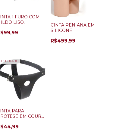
INTA 1 FURO COM
ILDO LISO
CINTA PENIANA EM
ARROM 17X4 (SEM
SILICONE
R$99,99
IBRO)
R$499,99
ESGOTADO
INTA PARA
PRÓTESE EM COURO
 FURO
R$44,99
OMINATRIXXX