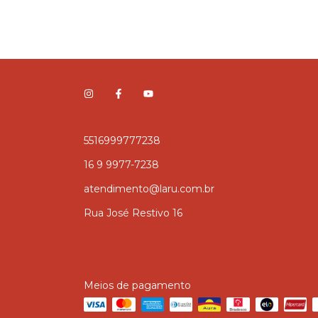
5516999777238
16 9 9977-7238
atendimento@laru.com.br
Rua José Restivo 16
Meios de pagamento