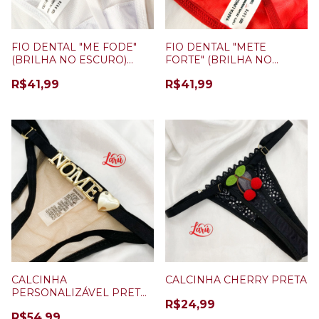
FIO DENTAL "ME FODE"
FIO DENTAL "METE
(BRILHA NO ESCURO)
FORTE" (BRILHA NO
BRANCO
ESCURO) VERMELHO
R$41,99
R$41,99
CALCINHA
CALCINHA CHERRY PRETA
PERSONALIZÁVEL PRETO
R$24,99
ILUSION PLUS SIZE + 5
R$54,99
LETRAS