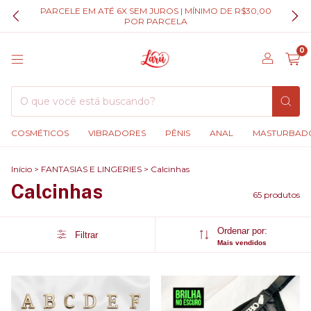
PARCELE EM ATÉ 6X SEM JUROS | MÍNIMO DE R$30,00
POR PARCELA
0
COSMÉTICOS
VIBRADORES
PÊNIS
ANAL
MASTURBAD
Início
>
FANTASIAS E LINGERIES
>
Calcinhas
Calcinhas
65 produtos
Ordenar por:
Filtrar
Mais vendidos