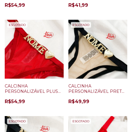
PLUS SIZE PRETA + 5
PRETO
R$54,99
R$41,99
LETRAS
ESGOTADO
ESGOTADO
CALCINHA
CALCINHA
PERSONALIZÁVEL PLUS
PERSONALIZÁVEL PRETO
SIZE VERMELHA + 5
ILUSION + 5 LETRAS
R$54,99
R$49,99
LETRAS
ESGOTADO
ESGOTADO