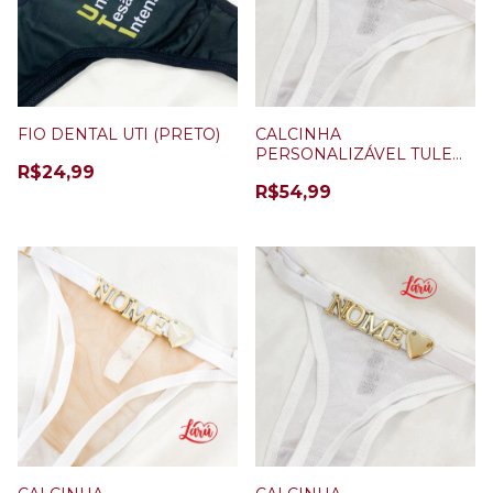
FIO DENTAL UTI (PRETO)
CALCINHA
PERSONALIZÁVEL TULE
R$24,99
PLUS SIZE BRANCA + 5
R$54,99
LETRAS