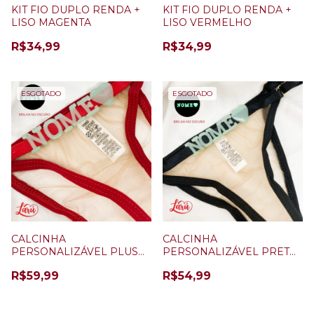
KIT FIO DUPLO RENDA +
KIT FIO DUPLO RENDA +
LISO MAGENTA
LISO VERMELHO
R$34,99
R$34,99
ESGOTADO
ESGOTADO
CALCINHA
CALCINHA
PERSONALIZÁVEL PLUS
PERSONALIZÁVEL PRETO
SIZE VERMELHO ILUSION
ILUSION + 5 LETRAS
R$59,99
R$54,99
+ 5 LETRAS (BRILHA NO
(BRILHA NO ESCURO)
ESCURO)