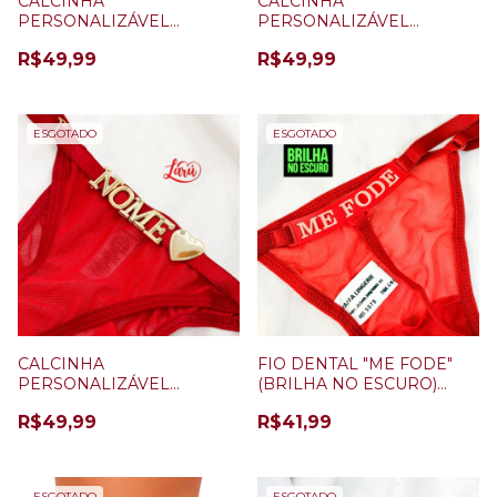
CALCINHA
CALCINHA
PERSONALIZÁVEL
PERSONALIZÁVEL
BRANCO ILUSION + 5
BRANCA + 5 LETRAS
R$49,99
R$49,99
LETRAS
ESGOTADO
ESGOTADO
CALCINHA
FIO DENTAL "ME FODE"
PERSONALIZÁVEL
(BRILHA NO ESCURO)
VERMELHA+ 5 LETRAS
VERMELHO
R$49,99
R$41,99
ESGOTADO
ESGOTADO