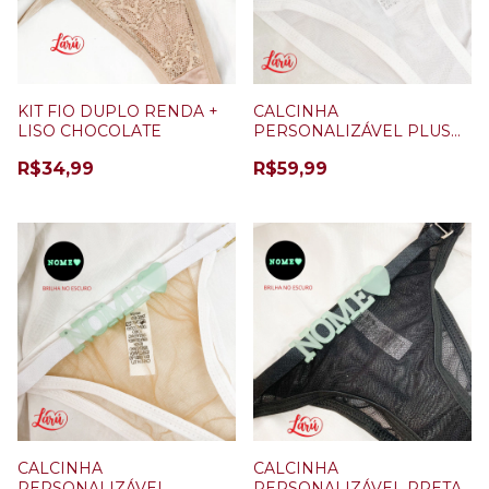
KIT FIO DUPLO RENDA +
CALCINHA
LISO CHOCOLATE
PERSONALIZÁVEL PLUS
SIZE BRANCA+ 5 LETRAS
R$34,99
R$59,99
(BRILHA NO ESCURO)
CALCINHA
CALCINHA
PERSONALIZÁVEL
PERSONALIZÁVEL PRETA