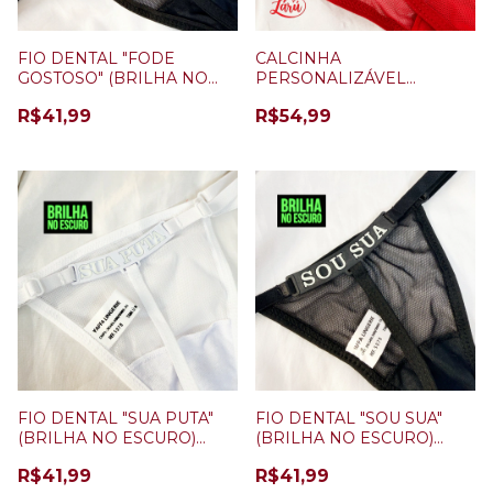
FIO DENTAL "FODE
CALCINHA
GOSTOSO" (BRILHA NO
PERSONALIZÁVEL
ESCURO) PRETO
VERMELHA + 5 LETRAS
R$41,99
R$54,99
(BRILHA NO ESCURO)
FIO DENTAL "SUA PUTA"
FIO DENTAL "SOU SUA"
(BRILHA NO ESCURO)
(BRILHA NO ESCURO)
BRANCO
PRETO
R$41,99
R$41,99