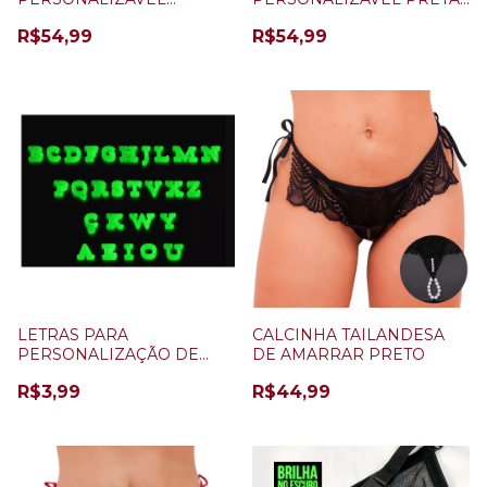
BRANCO ILUSION + 5
+ 5 LETRAS (BRILHA NO
R$54,99
R$54,99
LETRAS (BRILHA NO
ESCURO)
ESCURO)
LETRAS PARA
CALCINHA TAILANDESA
PERSONALIZAÇÃO DE
DE AMARRAR PRETO
CALCINHA BRILHA NO
R$3,99
R$44,99
ESCURO