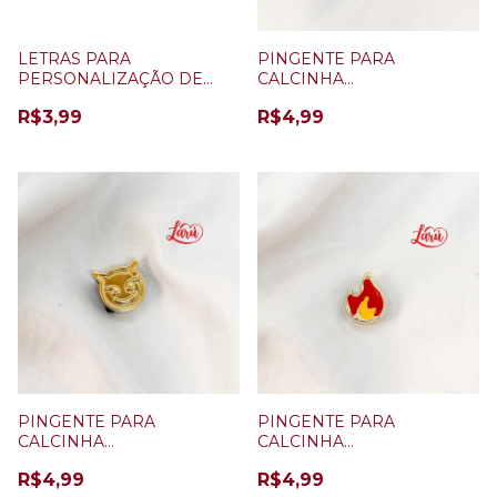
LETRAS PARA
PINGENTE PARA
PERSONALIZAÇÃO DE
CALCINHA
CALCINHA BRILHA NO
PERSONALIZÁVEL
R$3,99
R$4,99
ESCURO
CORAÇÃO
PINGENTE PARA
PINGENTE PARA
CALCINHA
CALCINHA
PERSONALIZÁVEL
PERSONALIZÁVEL
R$4,99
R$4,99
DIABINHO
FOGUINHO