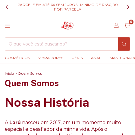
PARCELE EM ATÉ 6X SEM JUROS | MÍNIMO DE R$30,00
POR PARCELA
0
COSMÉTICOS
VIBRADORES
PÊNIS
ANAL
MASTURBAD
Início
>
Quem Somos
Quem Somos
Nossa História
A
Larú
nasceu em 2017, em um momento muito
especial e desafiador da minha vida. Após o