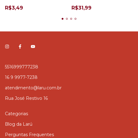
CALCINHA
R$3,49
R$31,99
5516999777238
16 9 9977-7238
atendimento@laru.com.br
Rua José Restivo 16
Categorias
Blog da Larú
Perguntas Frequentes