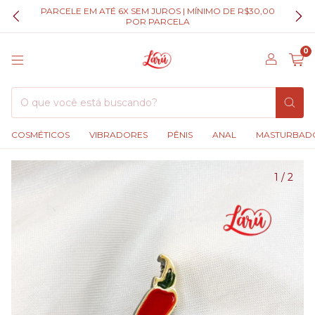
PARCELE EM ATÉ 6X SEM JUROS | MÍNIMO DE R$30,00
POR PARCELA
0
COSMÉTICOS
VIBRADORES
PÊNIS
ANAL
MASTURBAD
1
/
2