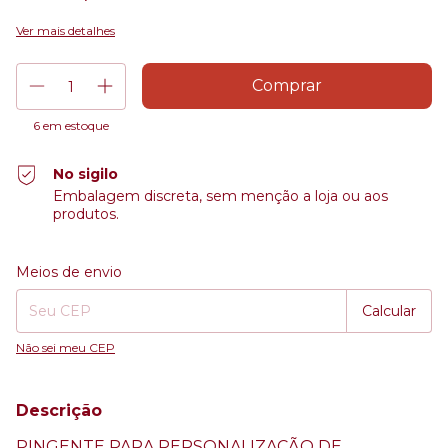
Ver mais detalhes
6
em estoque
No sigilo
Embalagem discreta, sem menção a loja ou aos
produtos.
Entregas para o CEP:
Alterar CEP
Meios de envio
Calcular
Não sei meu CEP
Descrição
PINGENTE PARA PERSONALIZAÇÃO DE