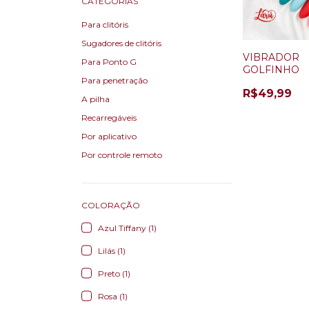
CATEGORIAS
Para clitóris
Sugadores de clitóris
VIBRADOR
Para Ponto G
GOLFINHO
Para penetração
R$49,99
A pilha
Recarregáveis
Por aplicativo
Por controle remoto
COLORAÇÃO
Azul Tiffany (1)
Lilás (1)
Preto (1)
Rosa (1)