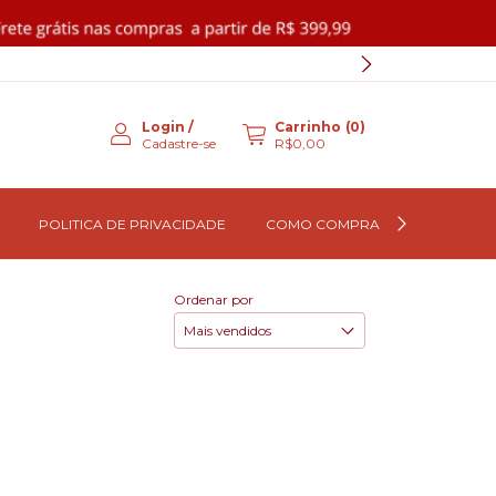
Login
/
Carrinho
(
0
)
Cadastre-se
R$0,00
POLITICA DE PRIVACIDADE
COMO COMPRAR
QUEM S
Ordenar por