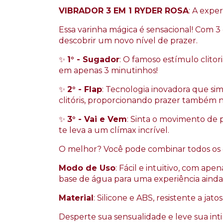
VIBRADOR 3 EM 1 RYDER ROSA
: A expe
Essa varinha mágica é sensacional! Com 3
descobrir um novo nível de prazer.
✨
1° - Sugador
: O famoso estímulo clito
em apenas 3 minutinhos!
✨
2° - Flap
: Tecnologia inovadora que sim
clitóris, proporcionando prazer também n
✨
3° - Vai e Vem
: Sinta o movimento de 
te leva a um clímax incrível.
O melhor? Você pode combinar todos os
Modo de Uso
: Fácil e intuitivo, com ap
base de água para uma experiência ainda
Material
: Silicone e ABS, resistente a jato
Desperte sua sensualidade e leve sua in