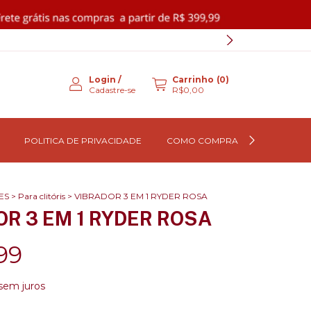
Login
/
Carrinho
(
0
)
Cadastre-se
R$0,00
POLITICA DE PRIVACIDADE
COMO COMPRAR
QUEM S
ES
>
Para clitóris
>
VIBRADOR 3 EM 1 RYDER ROSA
R 3 EM 1 RYDER ROSA
99
sem juros