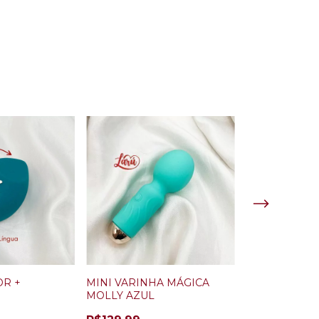
OR +
MINI VARINHA MÁGICA
ROMEO VIBR
MOLLY AZUL
PONTO G E C
DEDILHAR/ V