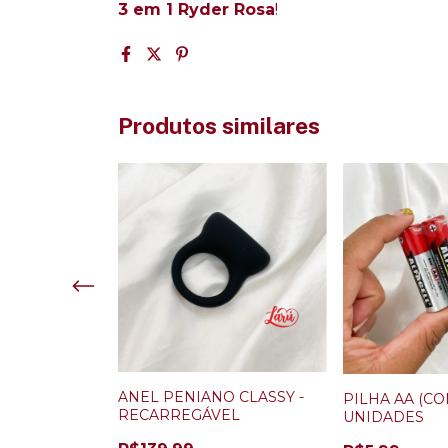
3 em 1 Ryder Rosa
!
Produtos similares
DOR DE
ANEL PENIANO CLASSY -
PILHA AA (CO
PLICATIVO
RECARREGÁVEL
UNIDADES
R)