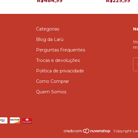
R$484,99
R$229,99
Categorias
N
Blog da Larú
In
m
Perguntas Frequentes
Trocas e devoluções
Politica de privacidade
Como Comprar
Quem Somos
Copyright Lar