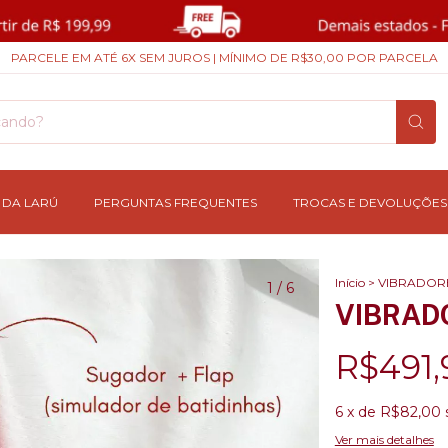
PARCELE EM ATÉ 6X SEM JUROS | MÍNIMO DE R$30,00 POR PARCELA
 DA LARÚ
PERGUNTAS FREQUENTES
TROCAS E DEVOLUÇÕES
Início
>
VIBRADOR
1
/
6
VIBRADO
R$491,
6
x de
R$82,00
Ver mais detalhes