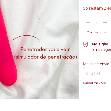
Só restam
2
em
2
em estoque
No sigilo
Embalagem 
Entregas para o CE
Meios de envio
Não sei meu CEP