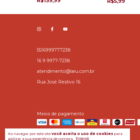
R$139,99
R$5,99
5516999777238
16 9 9977-7238
atendimento@laru.com.br
Rua José Restivo 16
Meios de pagamento
Ao navegar por este site
você aceita o uso de cookies
para
agilizar a sua experiência de compra.
Entendi