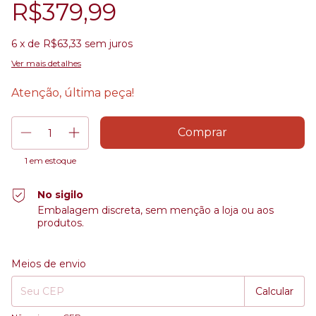
R$379,99
6
x de
R$63,33
sem juros
Ver mais detalhes
Atenção, última peça!
1
em estoque
No sigilo
Embalagem discreta, sem menção a loja ou aos
produtos.
Entregas para o CEP:
Alterar CEP
Meios de envio
Calcular