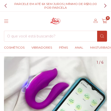
PARCELE EM ATÉ 6X SEM JUROS | MÍNIMO DE R$30,00
POR PARCELA
0
COSMÉTICOS
VIBRADORES
PÊNIS
ANAL
MASTURBAD
1
/
6