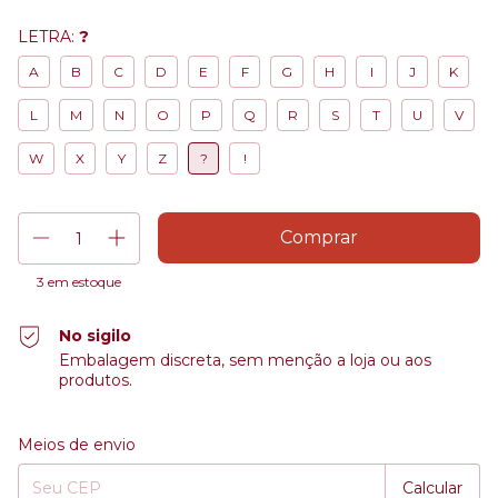
LETRA:
?
A
B
C
D
E
F
G
H
I
J
K
L
M
N
O
P
Q
R
S
T
U
V
W
X
Y
Z
?
!
3
em estoque
No sigilo
Embalagem discreta, sem menção a loja ou aos
produtos.
Entregas para o CEP:
Alterar CEP
Meios de envio
Calcular