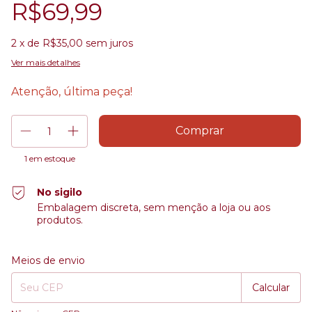
R$69,99
2
x de
R$35,00
sem juros
Ver mais detalhes
Atenção, última peça!
1
em estoque
No sigilo
Embalagem discreta, sem menção a loja ou aos
produtos.
Entregas para o CEP:
Alterar CEP
Meios de envio
Calcular