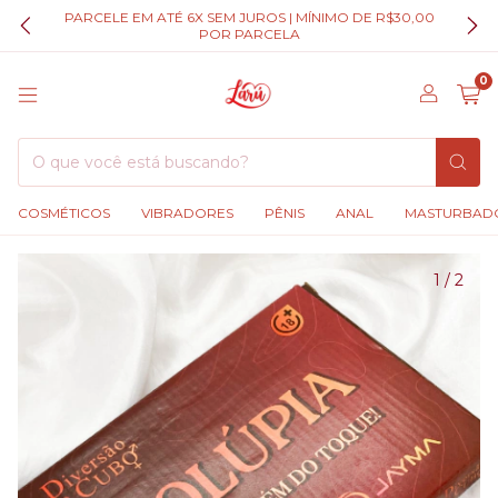
PARCELE EM ATÉ 6X SEM JUROS | MÍNIMO DE R$30,00
POR PARCELA
0
COSMÉTICOS
VIBRADORES
PÊNIS
ANAL
MASTURBAD
1
/
2