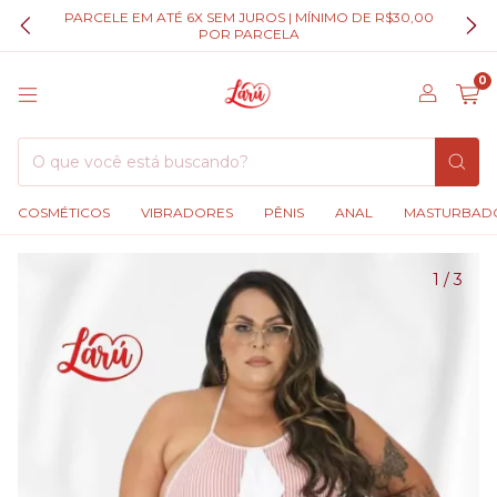
PARCELE EM ATÉ 6X SEM JUROS | MÍNIMO DE R$30,00
POR PARCELA
0
COSMÉTICOS
VIBRADORES
PÊNIS
ANAL
MASTURBAD
1
/
3