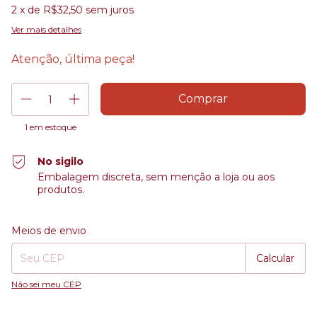
2
x de
R$32,50
sem juros
Ver mais detalhes
Atenção, última peça!
1
em estoque
No sigilo
Embalagem discreta, sem menção a loja ou aos
produtos.
Entregas para o CEP:
Alterar CEP
Meios de envio
Calcular
Não sei meu CEP