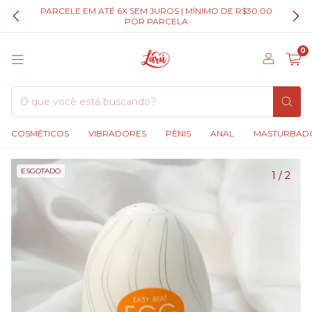
PARCELE EM ATÉ 6X SEM JUROS | MÍNIMO DE R$30,00
POR PARCELA
0
COSMÉTICOS
VIBRADORES
PÊNIS
ANAL
MASTURBAD
ESGOTADO
1
/
2