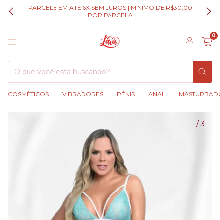
PARCELE EM ATÉ 6X SEM JUROS | MÍNIMO DE R$30,00
POR PARCELA
0
COSMÉTICOS
VIBRADORES
PÊNIS
ANAL
MASTURBAD
1
/
3