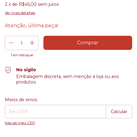
2
x de
R$45,00
sem juros
Ver mais detalhes
Atenção, última peça!
1
em estoque
No sigilo
Embalagem discreta, sem menção a loja ou aos
produtos.
Entregas para o CEP:
Alterar CEP
Meios de envio
Calcular
Não sei meu CEP