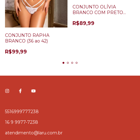
CONJUNTO OLÍVIA
BRANCO COM PRETO
(44/46)
R$89,99
CONJUNTO RAPHA
BRANCO (36 ao 42)
R$99,99
5516999777238
16 9 9977-7238
atendimento@laru.com.br