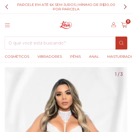
PARCELE EM ATÉ 6X SEM JUROS | MÍNIMO DE R$30,00
POR PARCELA
0
COSMÉTICOS
VIBRADORES
PÊNIS
ANAL
MASTURBAD
1
/
3