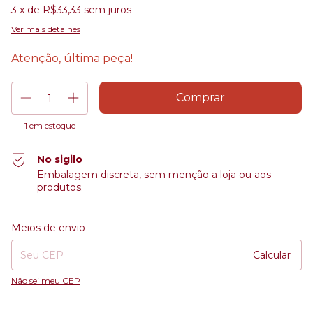
3
x de
R$33,33
sem juros
Ver mais detalhes
Atenção, última peça!
1
em estoque
No sigilo
Embalagem discreta, sem menção a loja ou aos
produtos.
Entregas para o CEP:
Alterar CEP
Meios de envio
Calcular
Não sei meu CEP