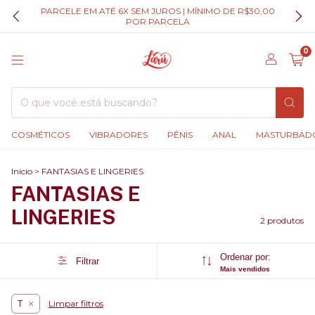
PARCELE EM ATÉ 6X SEM JUROS | MÍNIMO DE R$30,00
POR PARCELA
0
COSMÉTICOS
VIBRADORES
PÊNIS
ANAL
MASTURBAD
Início
>
FANTASIAS E LINGERIES
FANTASIAS E
LINGERIES
2 produtos
Ordenar por:
Filtrar
Mais vendidos
Limpar filtros
T